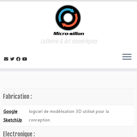
Lutherie & Art numériques
Skip
to
Home
»
Ressources
content
Fabrication :
Google
logiciel de modélisation 3D utilisé pour la
SketchUp
conception.
Electronique :